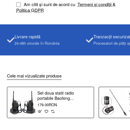
Am citit și sunt de acord cu
Termeni și condiții &
Politica GDPR
Livrare rapidă
Tranzacții securiza
24-48h oriunde în România
Procesatori de plăți a
Cele mai vizualizate produse
Set doua statii radio
portabile Baofeng
BF-888S, UHF 400-
179.00RON
470 Mhz, putere
emisie 2W