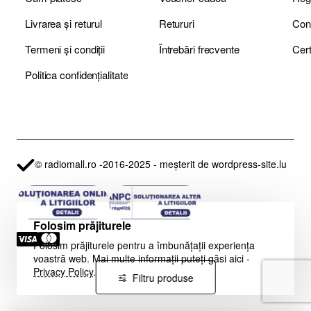
Livrarea și returul
Retururi
Termeni și condiții
Întrebări frecvente
Politica confidențialitate
© radiomall.ro -2016-2025 - meșterit de wordpress-site.lu
Folosim prăjiturele
Folosim prăjiturele pentru a îmbunățații experiența
voastră web. Mai multe informații puteți găsi aici -
Privacy Policy
.
Filtru produse