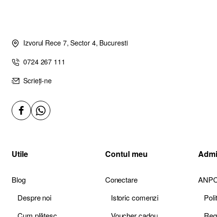
Izvorul Rece 7, Sector 4, Bucuresti
0724 267 111
Scrieți-ne
Utile
Contul meu
Admi
Blog
Conectare
ANP
Despre noi
Istoric comenzi
Pol
Cum plătesc
Voucher cadou