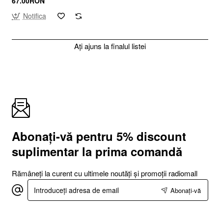
67.00RON
Notifica
Ați ajuns la finalul listei
Abonați-vă pentru 5% discount
suplimentar la prima comandă
Rămâneți la curent cu ultimele noutăți și promoții radiomall
Introduceți
Abonați-vă
adresa
de
email