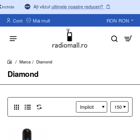
Ați văzut
ultimele noastre reduceri?
Inchide
Cont
Mai mult
RON
RON
Marca
Diamond
home
Diamond