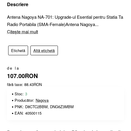
Descriere
Antena Nagoya NA-701: Upgrade-ul Esential pentru Statia Ta
Radio Portabila (SMA-Female)Antena Nagoya...
Citește mai mult
Etichetă
Altă etichetă
de la
107.00RON
fără taxe: 88.43RON
Stoc:
3
Producător:
Nagoya
PNK:
D8CTC2BBM, DNG6Z3MBM
EAN:
40500115