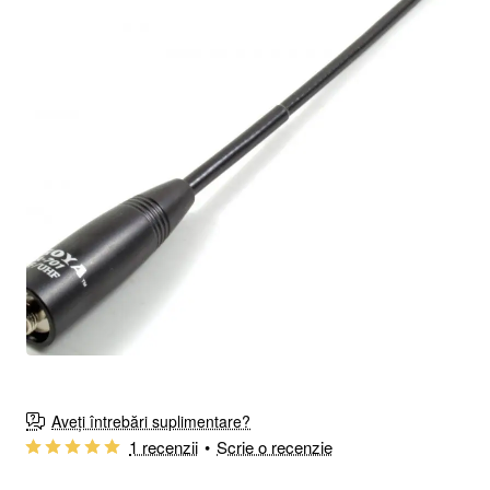
🔥 Cel mai vândut
Aveți întrebări suplimentare?
1 recenzii
•
Scrie o recenzie