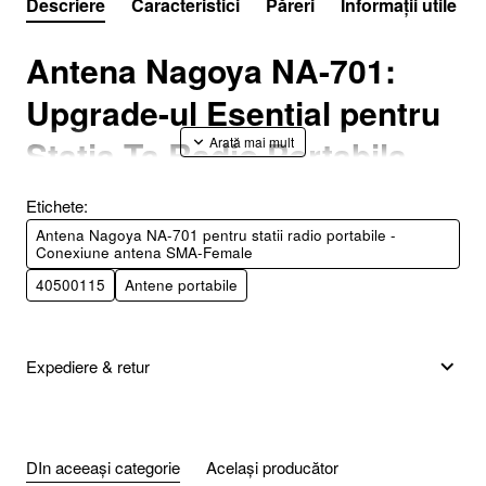
Descriere
Caracteristici
Păreri
Informații utile
Antena Nagoya NA-701:
Upgrade-ul Esential pentru
Statia Ta Radio Portabila
(SMA-Female)
Etichete:
Antena Nagoya NA-701 pentru statii radio portabile -
Conexiune antena SMA-Female
Antena
Nagoya NA-701
este o antena flexibila, dual-band, de
40500115
Antene portabile
inalta performanta, special conceputa pentru a imbunatati
semnificativ capabilitatile de emisie si receptie ale statiilor
radio portabile cu
conector SMA-Female
. Este o alegere
Expediere & retur
extrem de populara printre pasionatii de radioamatorism si
utilizatorii profesionisti care doresc o crestere notabila a razei
de actiune si a claritatii semnalului.
DIn aceeași categorie
Același producător