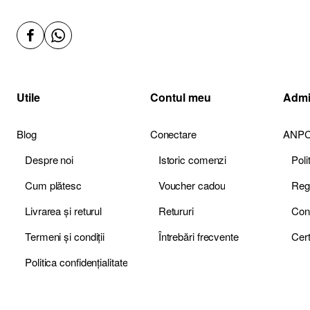
Nu incercati sa dezasamblati, gauriti sau sa
scurtcircuitati acumulatorul.
Pentru perioade lungi de inactivitate, depozitati
acumulatorul intr-un loc racoros si uscat, incarcat la
aproximativ 50-60%.
Utile
Contul meu
Admi
Blog
Conectare
ANP
Continut Pachet:
Despre noi
Istoric comenzi
Pol
1 x Acumulator 3800 mAh pentru Baofeng GT-3
Cum plătesc
Voucher cadou
Livrarea și returul
Retururi
Termeni și condiții
Întrebări frecvente
Politica confidențialitate