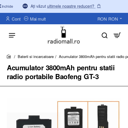
Ați văzut
ultimele noastre reduceri?
Inchide
Cont
Mai mult
RON
RON
Baterii si incarcatoare
Acumulator 3800mAh pentru statii radio p
home
Acumulator 3800mAh pentru statii
radio portabile Baofeng GT-3