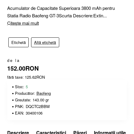
Acumulator de Capacitate Superioara 3800 mAh pentru
Statia Radio Baofeng GT-3Scurta Descriere:Extin...
Citește mai mult
Etichetă
Altă etichetă
de la
152.00RON
fără taxe: 125.62RON
Stoc:
5
Producător:
Baofeng
Greutate:
143.00 gr
PNK:
DQCTC2BBM
EAN:
30400106
Descriere
Caracteristici
Păreri
Informații utile