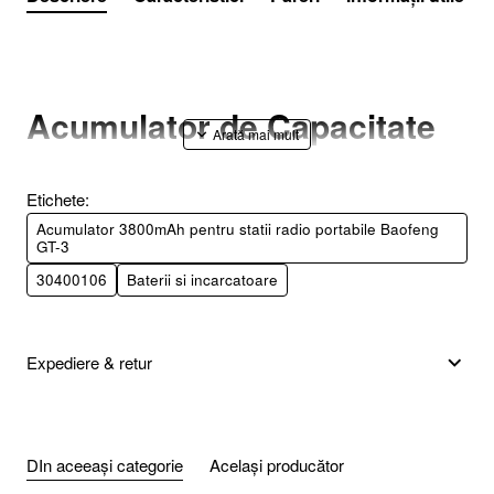
Acumulator de Capacitate
Superioara 3800 mAh
pentru Statia Radio
Etichete:
Acumulator 3800mAh pentru statii radio portabile Baofeng
Baofeng GT-3
GT-3
30400106
Baterii si incarcatoare
Scurta Descriere:
Expediere & retur
Extinde semnificativ autonomia statiei tale radio
Baofeng
GT-3
cu acest
acumulator de 3800 mAh
! Proiectat pentru
DIn aceeași categorie
Același producător
performanta de lunga durata, acest accesoriu esential te va