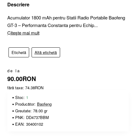
Descriere
Acumulator 1800 mAh pentru Statii Radio Portabile Baofeng
GT-3 – Performanta Constanta pentru Echip...
Citește mai mult
Etichetă
Altă etichetă
de la
90.00RON
fără taxe: 74.38RON
Stoc:
1
Producător:
Baofeng
Greutate:
78.00 gr
PNK:
DD4737BBM
EAN:
30400102