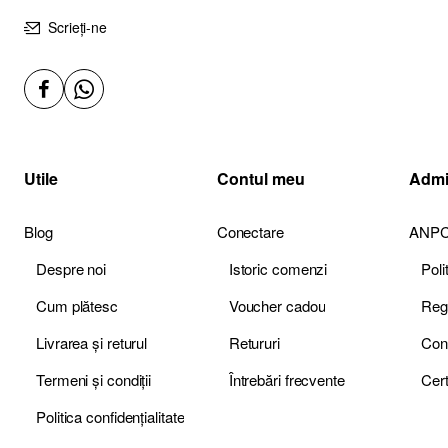
Scrieți-ne
Utile
Contul meu
Admi
Blog
Conectare
ANP
Despre noi
Istoric comenzi
Pol
Cum plătesc
Voucher cadou
Livrarea și returul
Retururi
Termeni și condiții
Întrebări frecvente
Politica confidențialitate