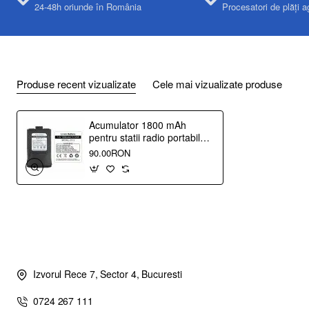
24-48h oriunde în România
Procesatori de plăți a
Produse recent vizualizate
Cele mai vizualizate produse
Acumulator 1800 mAh
pentru statii radio portabile
Baofeng GT-3, GT-3TP sau
90.00RON
GT-3 Mark II/III
Izvorul Rece 7, Sector 4, Bucuresti
0724 267 111