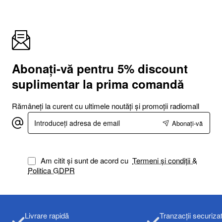
Abonați-vă pentru 5% discount
suplimentar la prima comandă
Rămâneți la curent cu ultimele noutăți și promoții radiomall
Introduceți
Abonați-vă
adresa
de
email
Am citit și sunt de acord cu
Termeni și condiții &
Politica GDPR
Livrare rapidă
Tranzacții securiza