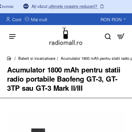
Ați văzut
ultimele noastre reduceri?
Inchide
Cont
Mai mult
RON
RON
Baterii si incarcatoare
Acumulator 1800 mAh pentru statii radio 
home
Acumulator 1800 mAh pentru statii
radio portabile Baofeng GT-3, GT-
3TP sau GT-3 Mark II/III