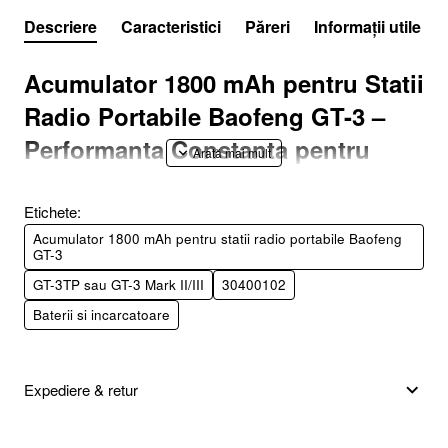
Descriere
Caracteristici
Păreri
Informații utile
Acumulator 1800 mAh pentru Statii
Radio Portabile Baofeng GT-3 –
Performanta Constanta pentru
Echipamentul Tau!
Etichete:
Mentine-ti statia radio Baofeng GT-3 gata de actiune cu acest
Acumulator 1800 mAh pentru statii radio portabile Baofeng
GT-3
acumulator de
1800 mAh Li-ion
, conceput pentru a oferi o
autonomie fiabila si performanta optima. Indiferent daca
GT-3TP sau GT-3 Mark II/III
30400102
utilizezi un model
GT-3, GT-3TP sau GT-3 Mark II/III
, acest
acumulator este compatibil si va asigura ca nu vei ramane
Baterii si incarcatoare
niciodata fara energie in momentele critice.
Expediere & retur
De Ce Sa Alegi Acest Acumulator?