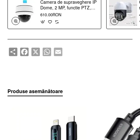
Material
Camera de supraveghere IP
Dome, 2 MP, functie PTZ,
Functii
zoom optic motorizat 4X
610.00RON
2.8mm - 12mm, ONVIF,
carcasa metal
Continut pachet
Culoare
Share
Facebook
X
WhatsApp
Email
Produse asemănătoare