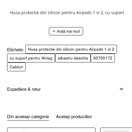
Husa protectie din silicon pentru Airpods 1 si 2, cu suport pe
Specificatii
Etichete:
Husa protectie din silicon pentru Airpods 1 si 2
CARACTERISTICI GENERALE
cu suport pentru Airtag
albastru deschis
60700172
Cabluri
Tip produs
Destinat pentru
Expediere & retur
Brand compatibil
Model compatibil
DIn aceeași categorie
Același producător
Tip husa