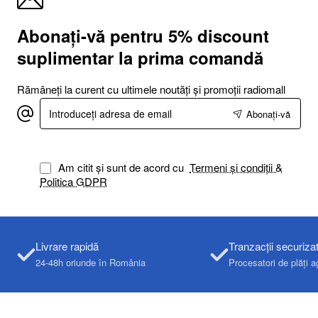
Abonați-vă pentru 5% discount
suplimentar la prima comandă
Rămâneți la curent cu ultimele noutăți și promoții radiomall
Introduceți
Abonați-vă
adresa
de
email
Am citit și sunt de acord cu
Termeni și condiții &
Politica GDPR
Livrare rapidă
Tranzacții securiza
24-48h oriunde în România
Procesatori de plăți a