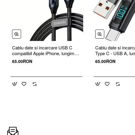
Cablu date si incarcare USB C
Cablu date si inca
compatibil Apple iPhone, lungime 2
Type C - USB A, lu
m, afisaj digital, incarcare rapida
afisaj digital, incarc
65.00RON
65.00RON
max 36W
maxim 100W