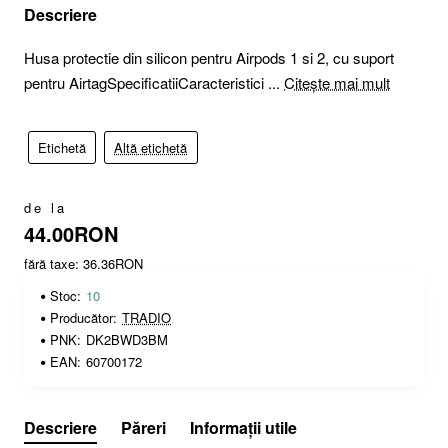
Descriere
Husa protectie din silicon pentru Airpods 1 si 2, cu suport
pentru AirtagSpecificatiiCaracteristici ...
Citește mai mult
Etichetă
Altă etichetă
de la
44.00RON
fără taxe: 36.36RON
Stoc:
10
Producător:
TRADIO
PNK:
DK2BWD3BM
EAN:
60700172
Descriere
Păreri
Informații utile