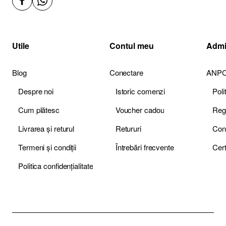
Utile
Contul meu
Admi
Blog
Conectare
ANP
Despre noi
Istoric comenzi
Pol
Cum plătesc
Voucher cadou
Livrarea și returul
Retururi
Termeni și condiții
Întrebări frecvente
Politica confidențialitate