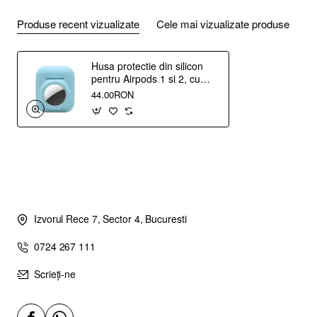
Produse recent vizualizate
Cele mai vizualizate produse
Husa protectie din silicon
pentru Airpods 1 si 2, cu
suport pentru Airtag,
44.00RON
albastru deschis
Izvorul Rece 7, Sector 4, Bucuresti
0724 267 111
Scrieți-ne