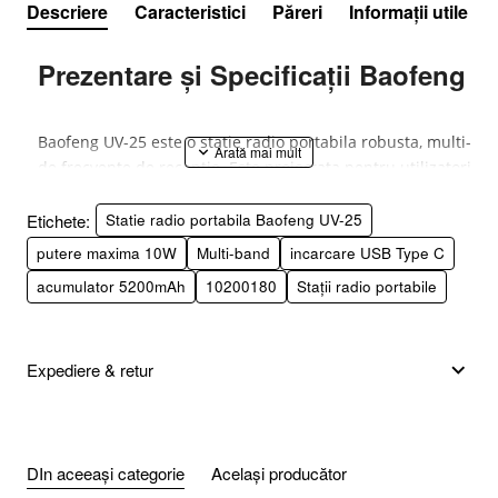
Descriere
Caracteristici
Păreri
Informații utile
Prezentare și Specificații Baofeng U
Baofeng UV-25 este o statie radio portabila robusta, multi-ba
de frecvente de receptie. Este proiectata pentru utilizatorii c
cat si pentru aplicatii profesionale unde este necesara o comu
Etichete:
Statie radio portabila Baofeng UV-25
putere maxima 10W
Multi-band
incarcare USB Type C
acumulator 5200mAh
Prezentare Generala
10200180
Stații radio portabile
UV-25 este un model care se departeaza de designul compact 
Expediere & retur
declarata de pana la
10W
, ceea ce contribuie semnificativ la
emisie/receptie pe banda de 220-260 MHz (sau 1.25m, o banda
(Airband) si canalele meteo NOAA, alaturi de radio FM. Desig
meniuri.
DIn aceeași categorie
Același producător