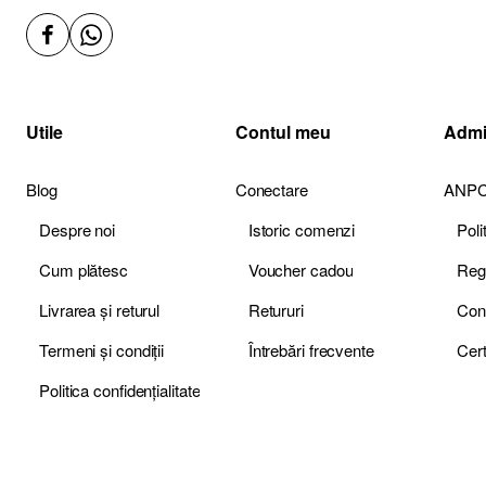
Utile
Contul meu
Admi
Blog
Conectare
ANP
Despre noi
Istoric comenzi
Pol
Cum plătesc
Voucher cadou
Livrarea și returul
Retururi
Termeni și condiții
Întrebări frecvente
Politica confidențialitate