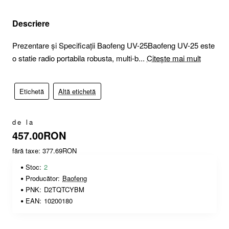
Descriere
Prezentare și Specificații Baofeng UV-25Baofeng UV-25 este
o statie radio portabila robusta, multi-b...
Citește mai mult
Etichetă
Altă etichetă
de la
457.00RON
fără taxe: 377.69RON
Stoc:
2
Producător:
Baofeng
PNK:
D2TQTCYBM
EAN:
10200180