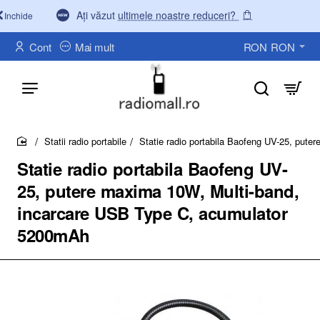
Ați văzut
ultimele noastre reduceri?
Inchide
Cont
Mai mult
RON
RON
Statii radio portabile
Statie radio portabila Baofeng UV-25, put
home
Statie radio portabila Baofeng UV-
25, putere maxima 10W, Multi-band,
incarcare USB Type C, acumulator
5200mAh