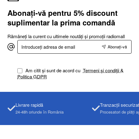
Abonați-vă pentru 5% discount
suplimentar la prima comandă
Rămâneți la curent cu ultimele noutăți și promoții radiomall
Introduceți
Abonați-vă
adresa
de
email
Am citit și sunt de acord cu
Termeni și condiții &
Politica GDPR
Livrare rapidă
Tranzacții securiza
24-48h oriunde în România
Procesatori de plăți a