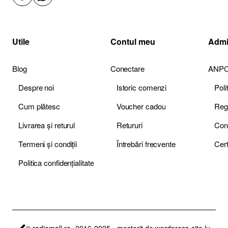
Utile
Contul meu
Admi
Blog
Conectare
ANP
Despre noi
Istoric comenzi
Pol
Cum plătesc
Voucher cadou
Livrarea și returul
Retururi
Termeni și condiții
Întrebări frecvente
Politica confidențialitate
© radiomall.ro -2016-2025 - meșterit de wordpress-site.lu