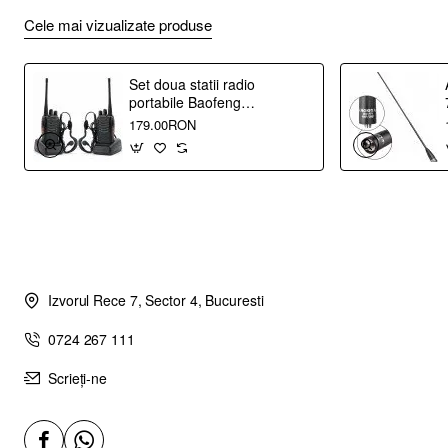
Cele mai vizualizate produse
Set doua statii radio
portabile Baofeng
BF-888S, UHF 400-
179.00RON
470 Mhz, putere
emisie 2W
Izvorul Rece 7, Sector 4, Bucuresti
0724 267 111
Scrieți-ne