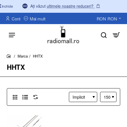
Ați văzut
ultimele noastre reduceri?
Inchide
Cont
Mai mult
RON
RON
Marca
HHTX
home
HHTX