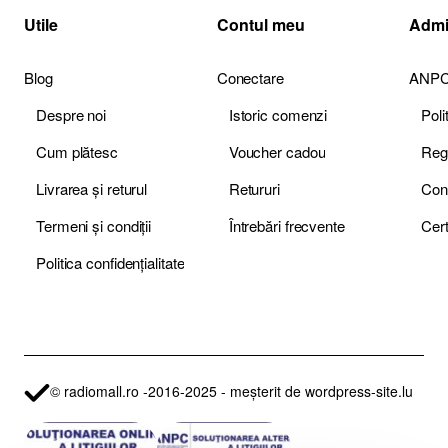
Utile
Contul meu
Admi
Blog
Conectare
ANP
Despre noi
Istoric comenzi
Pol
Cum plătesc
Voucher cadou
Livrarea și returul
Retururi
Termeni și condiții
Întrebări frecvente
Politica confidențialitate
© radiomall.ro -2016-2025 - meșterit de wordpress-site.lu