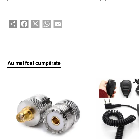
Share
Facebook
X
WhatsApp
Email
Au mai fost cumpărate