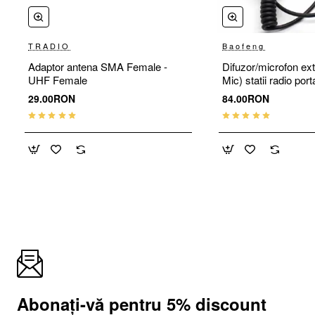
TRADIO
Baofeng
🔥 Cel mai vândut

Adaptor antena SMA Female -
Difuzor/microfon ex
UHF Female
Mic) statii radio por
Wouxun, Puxing, K
29.00RON
84.00RON
Abonați-vă pentru 5% discount