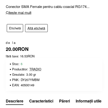
Conector SMA Female pentru cablu coaxial RG174...
Citește mai mult
Etichetă
Altă etichetă
de la
20.00RON
fără taxe: 16.53RON
Stoc:
6
Producător:
TRADIO
Greutate:
3.00 gr
PNK:
DY207YMBM
EAN:
40500149
Descriere
Caracteristici
Păreri
Informații utile