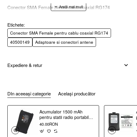
Conector SMA Female pentru cablu coaxial RG174
Etichete:
Conector SMA Female pentru cablu coaxial RG174
40500149
Adaptoare si conectori antene
Expediere & retur
DIn aceeași categorie
Același producător
Acumulator 1500 mAh
pentru statii radio portabile
Baofeng BF-888S
40.00RON