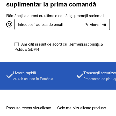
suplimentar la prima comandă
Rămâneți la curent cu ultimele noutăți și promoții radiomall
Introduceți
Abonați-vă
adresa
de
email
Am citit și sunt de acord cu
Termeni și condiții &
Politica GDPR
Livrare rapidă
Tranzacții securiza
24-48h oriunde în România
Procesatori de plăți a
Produse recent vizualizate
Cele mai vizualizate produse