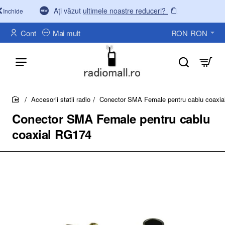
Ați văzut
ultimele noastre reduceri?
Inchide
Cont
Mai mult
RON
RON
Accesorii statii radio
Conector SMA Female pentru cablu coaxi
home
Conector SMA Female pentru cablu
coaxial RG174