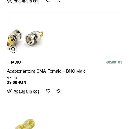
Adaugă in coş
TRADIO
40500101
Adaptor antena SMA Female – BNC Male
de la
29.00RON
Adaugă in coş