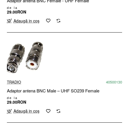
Adaptor antena BNC Female - UHF Female
de la
29.00RON
Adaugă in coş
TRADIO
40500130
Adaptor antena BNC Male – UHF SO239 Female
de la
29.00RON
Adaugă in coş