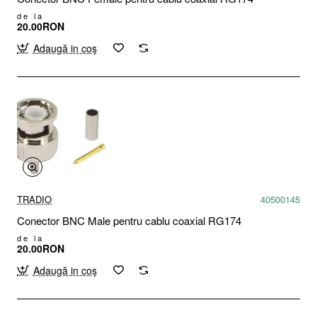
de la
20.00RON
Adaugă in coş
TRADIO
40500145
Conector BNC Male pentru cablu coaxial RG174
de la
20.00RON
Adaugă in coş