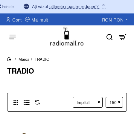
Ați văzut
ultimele noastre reduceri?
Inchide
Cont
Mai mult
RON
RON
Marca
TRADIO
home
TRADIO