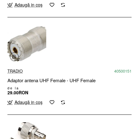
Adaugă in coş
TRADIO
40500151
Adaptor antena UHF Female - UHF Female
de la
29.00RON
Adaugă in coş