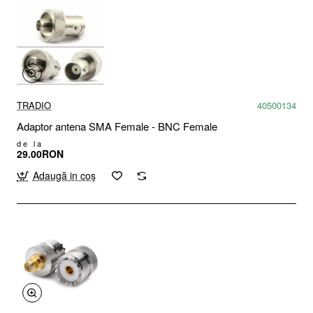
TRADIO
40500134
Adaptor antena SMA Female - BNC Female
de la
29.00RON
Adaugă in coş