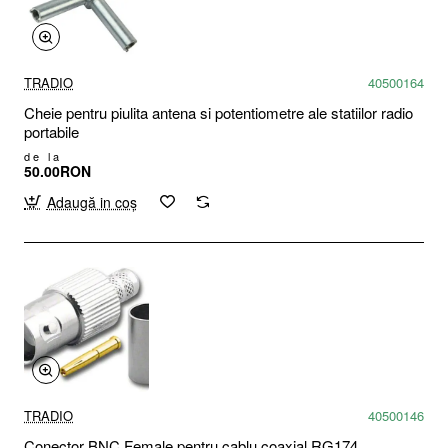
TRADIO
40500164
Cheie pentru piulita antena si potentiometre ale statiilor radio
portabile
de la
50.00RON
Adaugă in coş
TRADIO
40500146
Conector BNC Female pentru cablu coaxial RG174