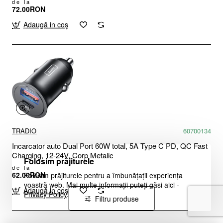
de la
72.00RON
Adaugă in coş
TRADIO
60700134
Incarcator auto Dual Port 60W total, 5A Type C PD, QC Fast
Charging, 12-24V, Corp Metalic
Folosim prăjiturele
de la
62.00RON
Folosim prăjiturele pentru a îmbunățații experiența
voastră web. Mai multe informații puteți găsi aici -
Adaugă in coş
Privacy Policy
.
Filtru produse