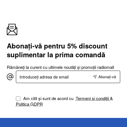
Abonați-vă pentru 5% discount
suplimentar la prima comandă
Rămâneți la curent cu ultimele noutăți și promoții radiomall
Introduceți
Abonați-vă
adresa
de
email
Am citit și sunt de acord cu
Termeni și condiții &
Politica GDPR