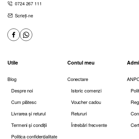
0724 267 111
Scrieți-ne
Utile
Contul meu
Admi
Blog
Conectare
ANP
Despre noi
Istoric comenzi
Pol
Cum plătesc
Voucher cadou
Livrarea și returul
Retururi
Termeni și condiții
Întrebări frecvente
Politica confidențialitate