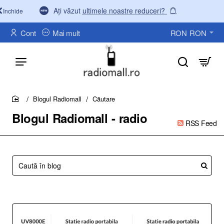
Ați văzut
ultimele noastre reduceri?
Inchide
Cont
Mai mult
RON
RON
Blogul Radiomall
Căutare
home
Blogul Radiomall - radio
RSS Feed