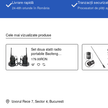
Livrare rapidă
Tranzacții securiza
24-48h oriunde în România
Procesatori de plăți a
Cele mai vizualizate produse
Set doua statii radio
portabile Baofeng
BF-888S, UHF 400-
179.00RON
470 Mhz, putere
emisie 2W
Izvorul Rece 7, Sector 4, Bucuresti