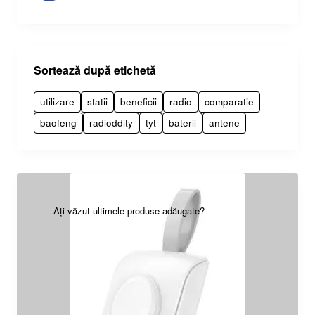
Sortează după etichetă
utilizare
statii
beneficii
radio
comparatie
baofeng
radioddity
tyt
baterii
antene
Ați văzut ultimele produse adăugate?