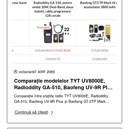
22
dec.
octavian
40
2069
Comparație modelelor TYT UV8000E,
Radioddity GA-510, Baofeng UV-9R Plus
și Baofeng GT3 TP Mark III
Comparație între stațiile radio TYT UV8000E, Radioddity
GA-510, Baofeng UV-9R Plus și Baofeng GT-3TP Mark
IIIAvând o experiență de peste 10 ani în dom..
Continuă să citești