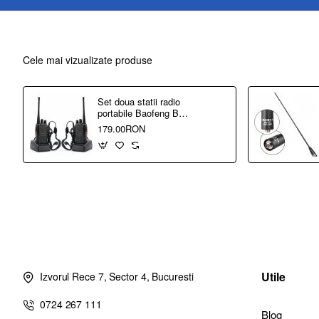
Cele mai vizualizate produse
Set doua statii radio
portabile Baofeng BF-
888S, UHF 400-470
179.00RON
Mhz, putere emisie
2W
Utile
Izvorul Rece 7, Sector 4, Bucuresti
0724 267 111
Blog