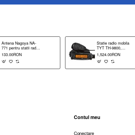
Antena Nagoya NA-
Statie radio mobila
771 pentru statii radio
TYT TH-9800,
portabile - Conexiune
frecvente
133.00RON
1,524.00RON
antena SMA-Female
29/50/144/430 MHz,
Quad Band, putere
emisie pana la 50W
Contul meu
Conectare