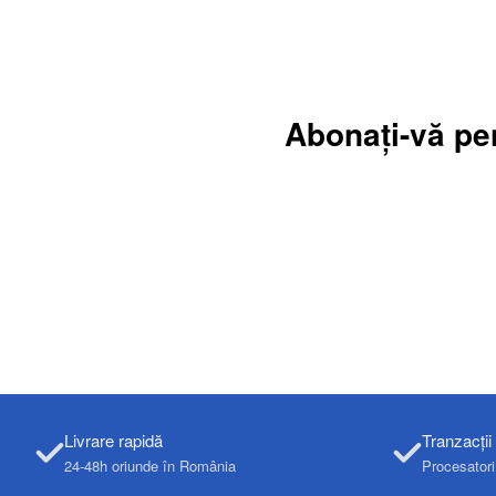
Abonați-vă pe
Livrare rapidă
Tranzacții
24-48h oriunde în România
Procesatori 