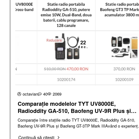
22
dec.
octavian
40
2069
Comparație modelelor TYT UV8000E,
Radioddity GA-510, Baofeng UV-9R Plus și
Baofeng GT3 TP Mark III
Comparație între stațiile radio TYT UV8000E, Radioddity GA-510,
Baofeng UV-9R Plus și Baofeng GT-3TP Mark IIIAvând o experienț
de peste 10 ani în dom..
Continuă să citești