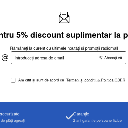
ntru 5% discount suplimentar la
Rămâneți la curent cu ultimele noutăți și promoții radiomall
Introduceți
Abonați-vă
adresa
de
email
Am citit și sunt de acord cu
Termeni și condiții & Politica GDPR
 securizate
Garanție
de plăți agreați
2 ani garantie persoane fizice