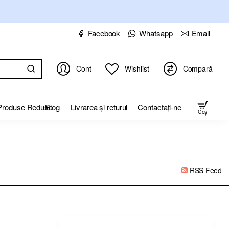
Facebook
Whatsapp
Email
Cont
Wishlist
Compară
Produse Reduse
Blog
Livrarea și returul
Contactați-ne
Coș
RSS Feed