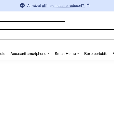
Ați văzut
ultimele noastre reduceri?
Moto
Accesorii smartphone
Smart Home
Boxe portabile