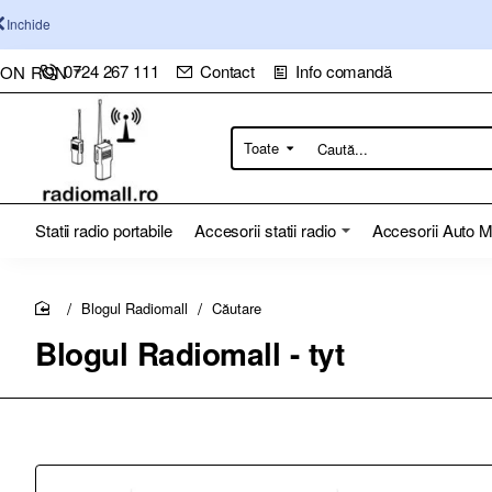
Inchide
0724 267 111
Contact
Info comandă
RON
RON
Toate
Caută...
Statii radio portabile
Accesorii statii radio
Accesorii Auto 
Blogul Radiomall
Căutare
home
Blogul Radiomall - tyt