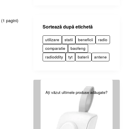
 (1 pagini)
Sortează după etichetă
utilizare
statii
beneficii
radio
comparatie
baofeng
radioddity
tyt
baterii
antene
Ați văzut ultimele produse adăugate?