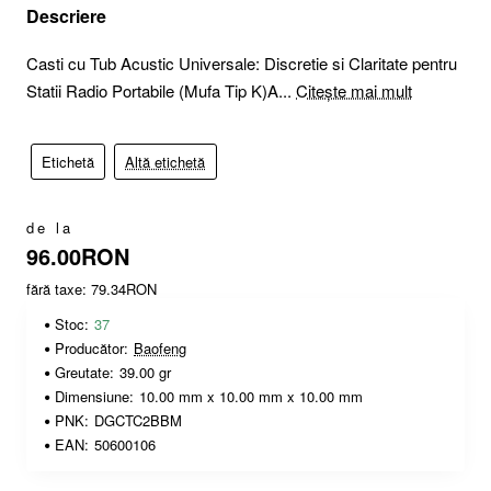
Descriere
Casti cu Tub Acustic Universale: Discretie si Claritate pentru
Statii Radio Portabile (Mufa Tip K)A...
Citește mai mult
Etichetă
Altă etichetă
de la
96.00RON
fără taxe: 79.34RON
Stoc:
37
Producător:
Baofeng
Greutate:
39.00 gr
Dimensiune:
10.00 mm x 10.00 mm x 10.00 mm
PNK:
DGCTC2BBM
EAN:
50600106