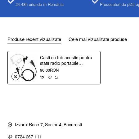
24-48h oriunde în România
Procesatori de plăți a
Produse recent vizualizate
Cele mai vizualizate produse
Casti cu tub acustic pentru
statii radio portabile
Baofeng, Wouxun, Puxing,
96.00RON
Kenwood
Izvorul Rece 7, Sector 4, Bucuresti
0724 267 111