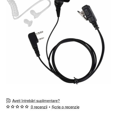
🔥 Cel mai vândut
Aveți întrebări suplimentare?
0 recenzii
•
Scrie o recenzie