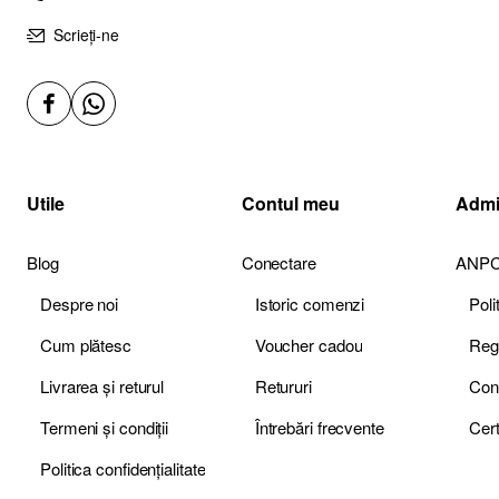
Scrieți-ne
Utile
Contul meu
Admi
Blog
Conectare
ANP
Despre noi
Istoric comenzi
Pol
Cum plătesc
Voucher cadou
Livrarea și returul
Retururi
Termeni și condiții
Întrebări frecvente
Politica confidențialitate