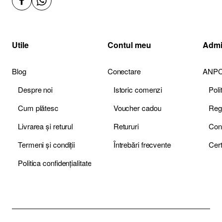
Utile
Contul meu
Admi
Blog
Conectare
ANP
Despre noi
Istoric comenzi
Pol
Cum plătesc
Voucher cadou
Livrarea și returul
Retururi
Termeni și condiții
Întrebări frecvente
Politica confidențialitate