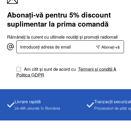
Abonați-vă pentru 5% discount
suplimentar la prima comandă
Rămâneți la curent cu ultimele noutăți și promoții radiomall
Introduceți
Abonați-vă
adresa
de
email
Am citit și sunt de acord cu
Termeni și condiții &
Politica GDPR
Livrare rapidă
Tranzacții securiza
24-48h oriunde în România
Procesatori de plăți a