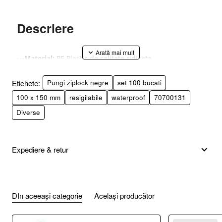
Descriere
---Material:
PE Plastic de calitate ridicata
Etichete:
Pungi ziplock negre
set 100 bucati
---Grosime folie:
0.07mm
100 x 150 mm
resigilabile
waterproof
70700131
Diverse
---Culoare:
Negru, netransparent
---Dimensiune exterioare:
10*15 cm
Expediere & retur
---Utilizare:
Zip lock usor de inchis si deschis, Waterproof, Resig
pot reutiliza de foarte multe ori.
DIn aceeași categorie
Același producător
--Folosite pentru:
Bijuterii, articole mici, Accesorii si electr