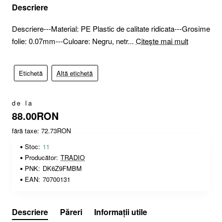
Descriere
Descriere---Material: PE Plastic de calitate ridicata---Grosime
folie: 0.07mm---Culoare: Negru, netr...
Citește mai mult
Etichetă
Altă etichetă
de la
88.00RON
fără taxe: 72.73RON
Stoc:
11
Producător:
TRADIO
PNK:
DK6Z9FMBM
EAN:
70700131
Descriere
Păreri
Informații utile