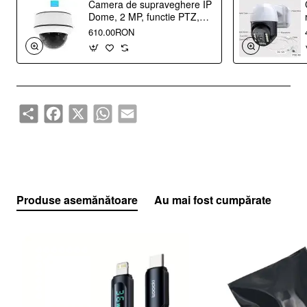
alimentare
Camera de supraveghere IP
Dome, 2 MP, functie PTZ,
zoom optic motorizat 4X
610.00RON
2.8mm - 12mm, ONVIF,
---Note:
Dimensiunile pot varia cu maxim 1-2mm
carcasa metal
Share
Facebook
X
WhatsApp
Email
Specificatii
CARACTERISTICI GENERALE
Produse asemănătoare
Au mai fost cumpărate
Tip produs
Functii
Latime