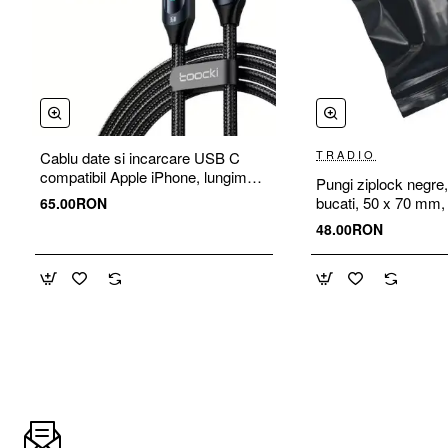
Lungime
Material
Culoare
Numar bucati
TRADIO
Cablu date si incarcare USB C
compatibil Apple iPhone, lungime 2
Pungi ziplock negre,

m, afisaj digital, incarcare rapida
bucati, 50 x 70 mm, r
65.00RON
max 36W
waterproof
48.00RON