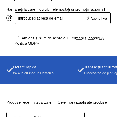
Rămâneți la curent cu ultimele noutăți și promoții radiomall
Introduceți
Abonați-vă
adresa
de
email
Am citit și sunt de acord cu
Termeni și condiții &
Politica GDPR
Livrare rapidă
Tranzacții securiza
24-48h oriunde în România
Procesatori de plăți a
Produse recent vizualizate
Cele mai vizualizate produse