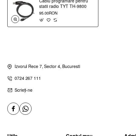
Cablu programare pentru
statii radio TYT TH-9800
95.00RON
Izvorul Rece 7, Sector 4, Bucuresti
0724 267 111
Scrieți-ne
Utile
Contul meu
Admi