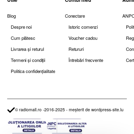
Blog
Conectare
ANP
Despre noi
Istoric comenzi
Pol
Cum plătesc
Voucher cadou
Livrarea și returul
Retururi
Termeni și condiții
Întrebări frecvente
Politica confidențialitate
© radiomall.ro -2016-2025 - meșterit de wordpress-site.lu