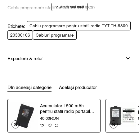
Cablu programare statii radio TYT TH-9800
Etichete:
Cablu programare pentru statii radio TYT TH-9800
20300106
Cabluri programare
Expediere & retur
DIn aceeași categorie
Același producător
Acumulator 1500 mAh
pentru statii radio portabile
Baofeng BF-888S
40.00RON