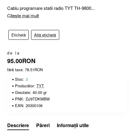
Cablu programare statii radio TYT TH-9800...
Citește mai mult
Etichetă
Altă etichetă
de la
95.00RON
fără taxe: 78.51RON
Stoc:
3
Producător:
TYT
Greutate:
40.00 gr
PNK:
DJ9TDKMBM
EAN:
20300106
Descriere
Păreri
Informații utile