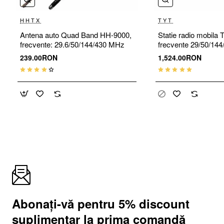
HHTX
TYT
Antena auto Quad Band HH-9000,
Statie radio mobila
frecvente: 29.6/50/144/430 MHz
frecvente 29/50/14
Quad Band, putere e
239.00RON
1,524.00RON
50W
Abonați-vă pentru 5% discount
suplimentar la prima comandă