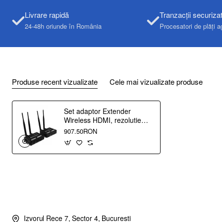
Livrare rapidă
Tranzacții securiza
24-48h oriunde în România
Procesatori de plăți a
Produse recent vizualizate
Cele mai vizualizate produse
Set adaptor Extender
Wireless HDMI, rezolutie
1920 x 1080p, Emitator si
907.50RON
Receptor, Dual Band
2.4GHz/5GHz, Raza 200m
Izvorul Rece 7, Sector 4, Bucuresti