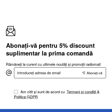
Cablu emitator IR (Infrared)
Cablu receptor IR (Infrared)
Manual de utilizare
Abonați-vă pentru 5% discount
suplimentar la prima comandă
Rămâneți la curent cu ultimele noutăți și promoții radiomall
Introduceți
Abonați-vă
adresa
de
email
Am citit și sunt de acord cu
Termeni și condiții &
Politica GDPR