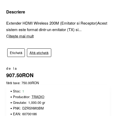
Descriere
Extender HDMI Wireless 200M (Emitator si Receptor)Acest
sistem este format dintr-un emitator (TX) si...
Citește mai mult
Etichetă
Altă etichetă
de la
907.50RON
fără taxe: 750.00RON
Stoc:
1
Producător:
TRADIO
Greutate:
1,000.00 gr
PNK:
DZRSNW3BM
EAN:
60700186