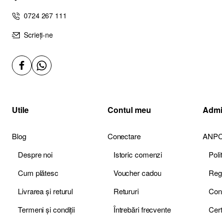
0724 267 111
Scrieți-ne
Utile
Contul meu
Admi
Blog
Conectare
ANP
Despre noi
Istoric comenzi
Pol
Cum plătesc
Voucher cadou
Livrarea și returul
Retururi
Termeni și condiții
Întrebări frecvente