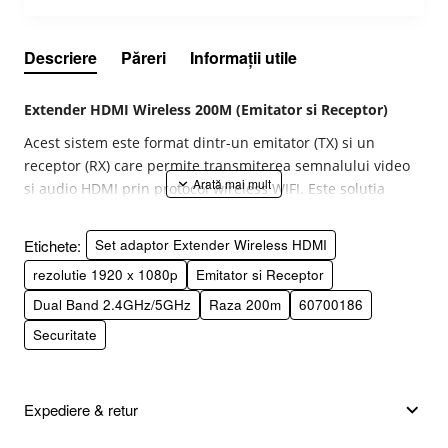
Descriere
Păreri
Informații utile
Extender HDMI Wireless 200M (Emitator si Receptor)
Acest sistem este format dintr-un emitator (TX) si un
receptor (RX) care permite transmiterea semnalului video
si audio HDMI prin protocol wireless WIFI. Este solutia
ideala pentru a conecta dispozitive la distanta fara cabluri
intinse prin casa sau birou.
Etichete:
Set adaptor Extender Wireless HDMI
Caracteristici Principale:
rezolutie 1920 x 1080p
Emitator si Receptor
Dual Band 2.4GHz/5GHz
Raza 200m
60700186
Distanta de transmisie:
Pana la 200 metri in camp
Securitate
deschis (fara obstacole) si pana la 50 metri prin
pereti.
Frecventa Duala:
Utilizeaza tehnologia 2.4GHz / 5GHz
Expediere & retur
pentru o transmisie rapida si o rezistenta ridicata la
interferente.